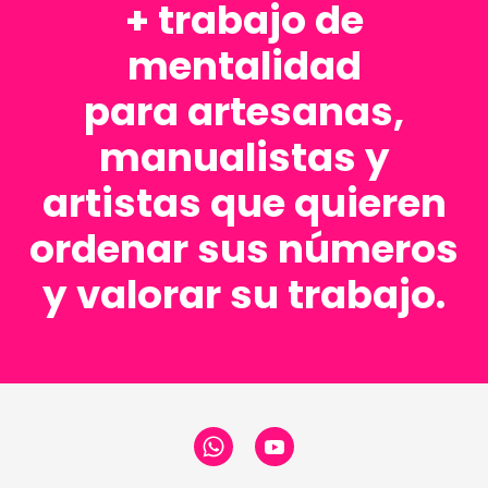
+ trabajo de
mentalidad
para artesanas,
manualistas y
artistas que quieren
ordenar sus números
y valorar su trabajo.