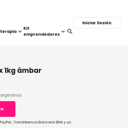
Iniciar Sesión
Kit
keyboard_arrow_down
keyboard_arrow_down
search
terapia
emprendedores
x 1kg ámbar
 argentinos
to
PayPal
,
Transferencia Bancaria BNA
y un