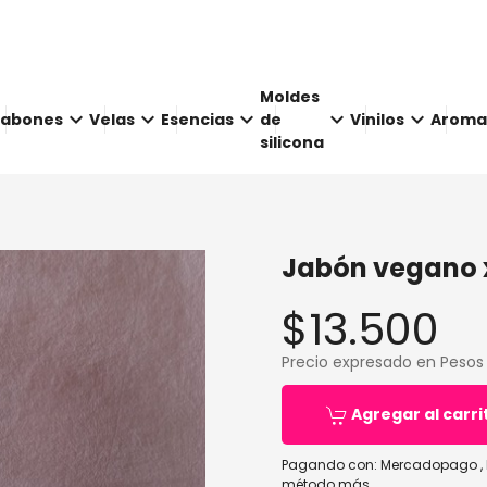
Moldes
keyboard_arrow_down
keyboard_arrow_down
keyboard_arrow_down
keyboard_arrow_down
keyboard_arrow_down
Jabones
Velas
Esencias
de
Vinilos
Aroma
silicona
Jabón vegano 
$13.500
Precio expresado en Pesos
Agregar al carri
Pagando con:
Mercadopago
,
método más