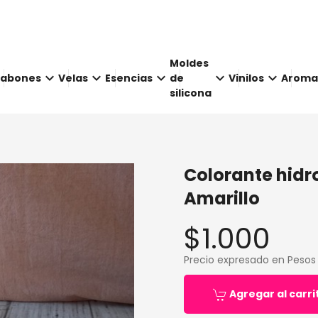
Moldes
keyboard_arrow_down
keyboard_arrow_down
keyboard_arrow_down
keyboard_arrow_down
keyboard_arrow_down
Jabones
Velas
Esencias
de
Vinilos
Aroma
silicona
Colorante hidro
Amarillo
$1.000
Precio expresado en Pesos
Agregar al carri