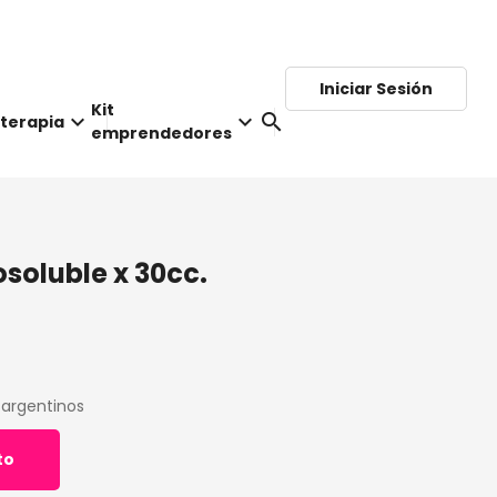
Iniciar Sesión
Kit
keyboard_arrow_down
keyboard_arrow_down
search
terapia
emprendedores
soluble x 30cc.
 argentinos
to